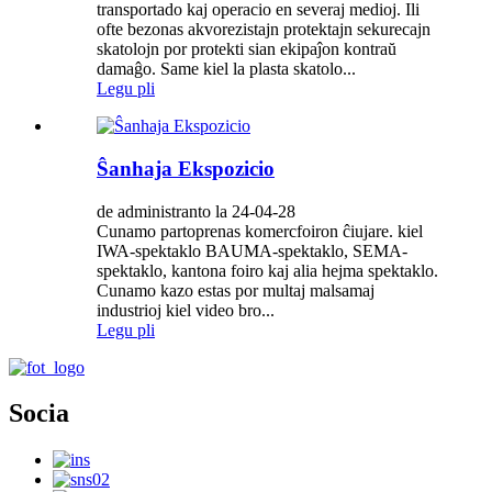
transportado kaj operacio en severaj medioj. Ili
ofte bezonas akvorezistajn protektajn sekurecajn
skatolojn por protekti sian ekipaĵon kontraŭ
damaĝo. Same kiel la plasta skatolo...
Legu pli
Ŝanhaja Ekspozicio
de administranto la 24-04-28
Cunamo partoprenas komercfoiron ĉiujare. kiel
IWA-spektaklo BAUMA-spektaklo, SEMA-
spektaklo, kantona foiro kaj alia hejma spektaklo.
Cunamo kazo estas por multaj malsamaj
industrioj kiel video bro...
Legu pli
Socia