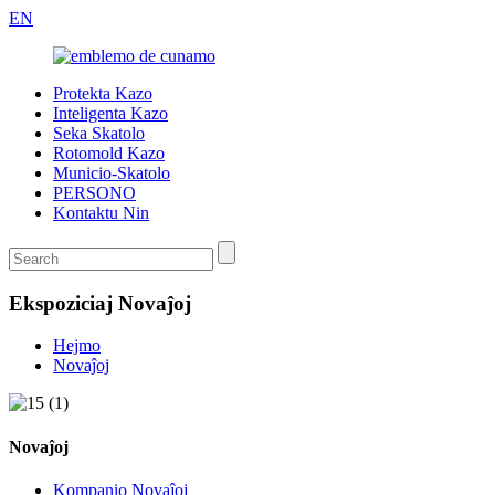
EN
Protekta Kazo
Inteligenta Kazo
Seka Skatolo
Rotomold Kazo
Municio-Skatolo
PERSONO
Kontaktu Nin
Ekspoziciaj Novaĵoj
Hejmo
Novaĵoj
Novaĵoj
Kompanio Novaĵoj