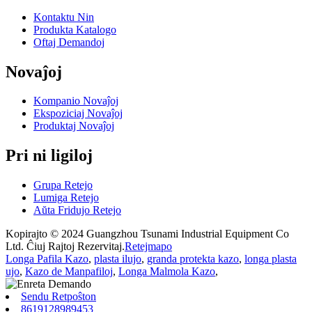
Kontaktu Nin
Produkta Katalogo
Oftaj Demandoj
Novaĵoj
Kompanio Novaĵoj
Ekspoziciaj Novaĵoj
Produktaj Novaĵoj
Pri ni ligiloj
Grupa Retejo
Lumiga Retejo
Aŭta Fridujo Retejo
Kopirajto © 2024 Guangzhou Tsunami Industrial Equipment Co
Ltd. Ĉiuj Rajtoj Rezervitaj.
Retejmapo
Longa Pafila Kazo
,
plasta ilujo
,
granda protekta kazo
,
longa plasta
ujo
,
Kazo de Manpafiloj
,
Longa Malmola Kazo
,
Sendu Retpoŝton
8619128989453