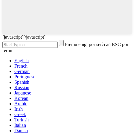
[javascript]
[/javascript]
Premu enigi por serĉi aŭ ESC por
fermi
English
French
German
Portuguese
Spanish
Russian
Japanese
Korean
Arabic
Irish
Greek
Turkish
Italian
Danish