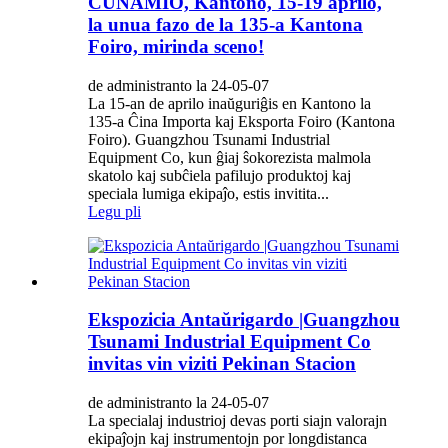
CUNAMIO, Kantono, 15-19 aprilo,
la unua fazo de la 135-a Kantona
Foiro, mirinda sceno!
de administranto la 24-05-07
La 15-an de aprilo inaŭguriĝis en Kantono la
135-a Ĉina Importa kaj Eksporta Foiro (Kantona
Foiro). Guangzhou Tsunami Industrial
Equipment Co, kun ĝiaj ŝokorezista malmola
skatolo kaj subĉiela pafilujo produktoj kaj
speciala lumiga ekipaĵo, estis invitita...
Legu pli
Ekspozicia Antaŭrigardo |Guangzhou
Tsunami Industrial Equipment Co
invitas vin viziti Pekinan Stacion
de administranto la 24-05-07
La specialaj industrioj devas porti siajn valorajn
ekipaĵojn kaj instrumentojn por longdistanca