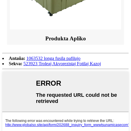
Produkta Apliko
Antaŭa:
1063532 longa fusila pafilujo
Sekva:
523923 Troleaj Akvorezistaj Fotilaj Kazoj