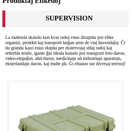
Produktaj Etikedoj
SUPERVISION
La malmola skatolo kun kvar radoj estas dizajnita por efike
organizi, protekti kaj transporti larĝan aron de viaj havendaĵoj. Ĉi
tiu granda kazo estas ekipita per ekstervojaj stilaj radoj kaj
retirebla tenilo, igante ĝin ideala kunulo por transporti foto-ilaron,
video-ekipaĵon, aŭd-ilaron, medicinajn aŭ industriajn aparatojn,
eksterlandajn ilaron, kaj multe pli. Ĝi elstaras sur diversaj terenoj!