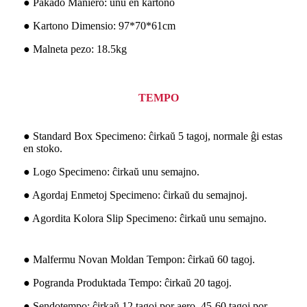
● Pakado Maniero: unu en kartono
● Kartono Dimensio: 97*70*61cm
● Malneta pezo: 18.5kg
TEMPO
● Standard Box Specimeno: ĉirkaŭ 5 tagoj, normale ĝi estas
en stoko.
● Logo Specimeno: ĉirkaŭ unu semajno.
● Agordaj Enmetoj Specimeno: ĉirkaŭ du semajnoj.
● Agordita Kolora Slip Specimeno: ĉirkaŭ unu semajno.
● Malfermu Novan Moldan Tempon: ĉirkaŭ 60 tagoj.
● Pogranda Produktada Tempo: ĉirkaŭ 20 tagoj.
● Sendotempo: ĉirkaŭ 12 tagoj por aero, 45-60 tagoj por