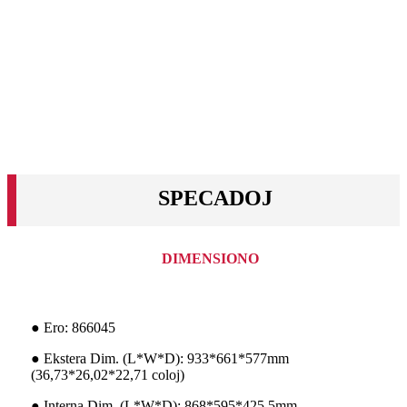
SPECADOJ
DIMENSIONO
● Ero: 866045
● Ekstera Dim. (L*W*D): 933*661*577mm
(36,73*26,02*22,71 coloj)
● Interna Dim. (L*W*D): 868*595*425,5mm