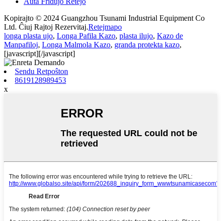
Aŭta Fridujo Retejo
Kopirajto © 2024 Guangzhou Tsunami Industrial Equipment Co
Ltd. Ĉiuj Rajtoj Rezervitaj.
Retejmapo
longa plasta ujo
,
Longa Pafila Kazo
,
plasta ilujo
,
Kazo de
Manpafiloj
,
Longa Malmola Kazo
,
granda protekta kazo
,
[javascript]
[/javascript]
Sendu Retpoŝton
8619128989453
x